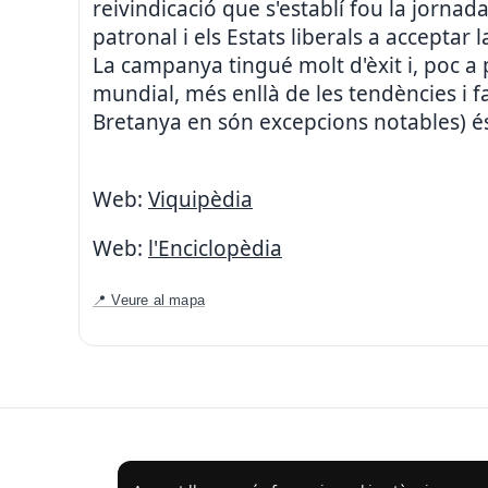
reivindicació que s'establí fou la jorna
patronal i els Estats liberals a acceptar 
La campanya tingué molt d'èxit i, poc a
mundial, més enllà de les tendències i f
Bretanya en són excepcions notables) és
Web:
Viquipèdia
Web:
l'Enciclopèdia
📍 Veure al mapa