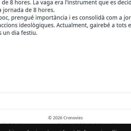
da de 8 hores. La vaga era l'instrument que es deci
la jornada de 8 hores.
 poc, prengué importància i es consolidà com a jo
accions ideològiques. Actualment, gairebé a tots el
 un dia festiu.
© 2026 Cronovies
Història als carrers · Desenvolupat amb l’ajuda de la IA (ChatGPT).