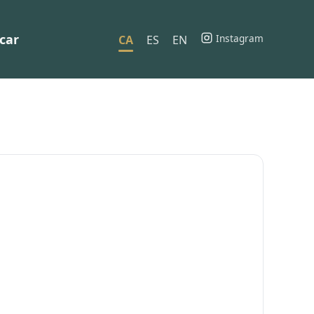
car
Instagram
CA
ES
EN