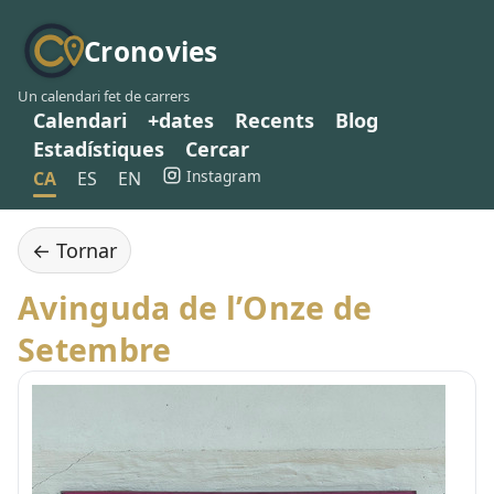
Cronovies
Un calendari fet de carrers
Calendari
+dates
Recents
Blog
Estadístiques
Cercar
Instagram
CA
ES
EN
← Tornar
Avinguda de l’Onze de
Setembre