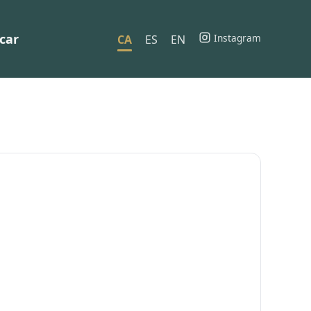
car
Instagram
CA
ES
EN