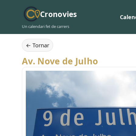
Cronovies
Calen
Un calendari fet de carrers
← Tornar
Av. Nove de Julho