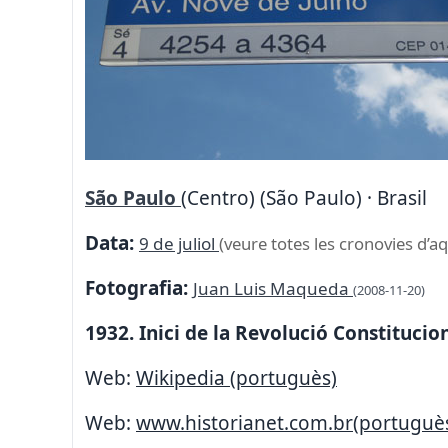
São Paulo
(Centro) (São Paulo) · Brasil
Data:
9 de juliol
(veure totes les cronovies d’aq
Fotografia:
Juan Luis Maqueda
(2008-11-20)
1932. Inici de la Revolució Constitucio
Web:
Wikipedia (portuguès)
Web:
www.historianet.com.br(portuguè