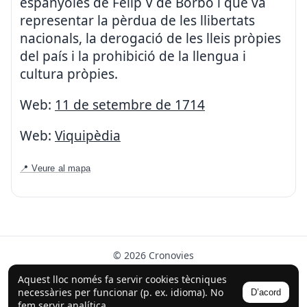
espanyoles de Felip V de Borbó i que va
representar la pèrdua de les llibertats
nacionals, la derogació de les lleis pròpies
del país i la prohibició de la llengua i
cultura pròpies.
Web:
11 de setembre de 1714
Web:
Viquipèdia
📍 Veure al mapa
© 2026 Cronovies
Història als carrers · Desenvolupat amb l’ajuda de la IA
Aquest lloc només fa servir cookies tècniques
(ChatGPT).
necessàries per funcionar (p. ex. idioma). No
D’acord
Segueix-nos a Instagram
fem servir analítica.