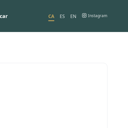
car
Instagram
CA
ES
EN