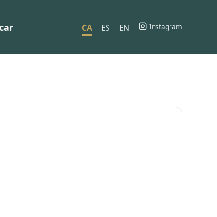
car
Instagram
CA
ES
EN