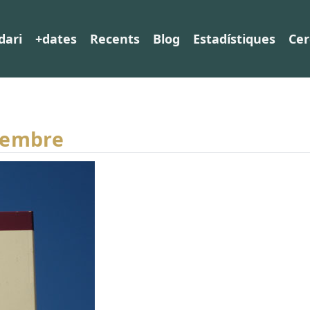
dari
+dates
Recents
Blog
Estadístiques
Cer
tembre