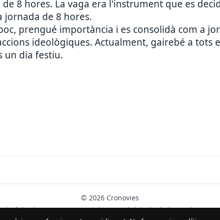
da de 8 hores. La vaga era l'instrument que es deci
la jornada de 8 hores.
 poc, prengué importància i es consolidà com a jo
accions ideològiques. Actualment, gairebé a tots el
 un dia festiu.
© 2026 Cronovies
Història als carrers · Desenvolupat amb l’ajuda de la IA (ChatGPT).