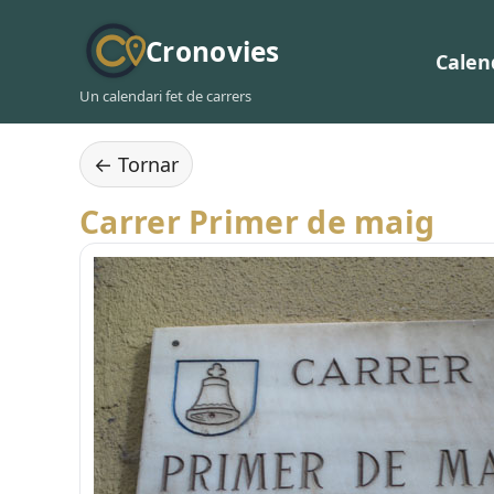
Cronovies
Calen
Un calendari fet de carrers
← Tornar
Carrer Primer de maig