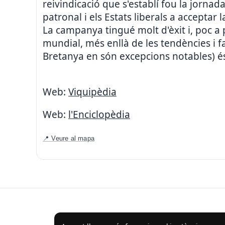
reivindicació que s'establí fou la jorna
patronal i els Estats liberals a acceptar 
La campanya tingué molt d'èxit i, poc a
mundial, més enllà de les tendències i f
Bretanya en són excepcions notables) és
Web:
Viquipèdia
Web:
l'Enciclopèdia
📍 Veure al mapa