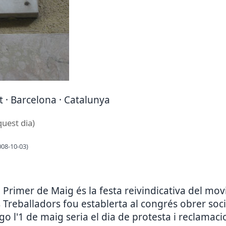
at · Barcelona · Catalunya
quest dia)
008-10-03)
el Primer de Maig és la festa reivindicativa del m
 Treballadors fou establerta al congrés obrer socia
o l'1 de maig seria el dia de protesta i reclamac