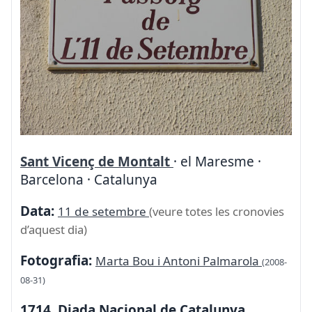
Sant Vicenç de Montalt
· el Maresme ·
Barcelona · Catalunya
Data:
11 de setembre
(veure totes les cronovies
d’aquest dia)
Fotografia:
Marta Bou i Antoni Palmarola
(2008-
08-31)
1714. Diada Nacional de Catalunya.