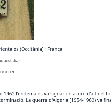
ientales (Occitània) · França
aquest dia)
008-08-12)
de 1962 l'endemà es va signar un acord d'alto el 
rminació. La guerra d'Algèria (1954-1962) va fina