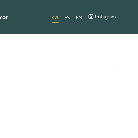
car
Instagram
CA
ES
EN