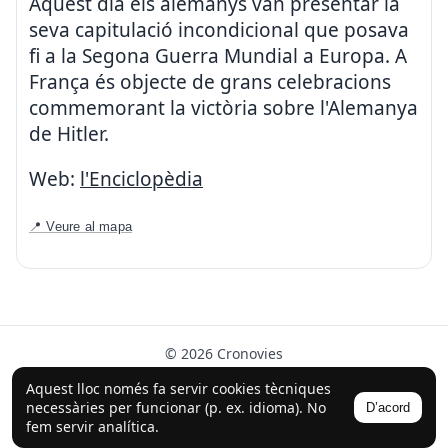
Aquest dia els alemanys van presentar la
seva capitulació incondicional que posava
fi a la Segona Guerra Mundial a Europa. A
França és objecte de grans celebracions
commemorant la victòria sobre l'Alemanya
de Hitler.
Web:
l'Enciclopèdia
📍 Veure al mapa
© 2026 Cronovies
Història als carrers · Desenvolupat amb l’ajuda de la IA
Aquest lloc només fa servir cookies tècniques
(ChatGPT).
necessàries per funcionar (p. ex. idioma). No
D’acord
Segueix-nos a Instagram
fem servir analítica.