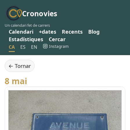
Cronovies
Un calendari fet de carrers
Calendari
+dates
Recents
Blog
Estadístiques
Cercar
Instagram
CA
ES
EN
← Tornar
8 mai