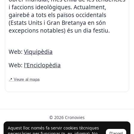
i faccions ideològiques. Actualment,
gairebé a tots els països occidentals
(Estats Units i Gran Bretanya en són
excepcions notables) és un dia festiu.
Web:
Viquipèdia
Web:
l'Enciclopèdia
📍 Veure al mapa
© 2026 Cronovies
Història als carrers · Desenvolupat amb l’ajuda de la IA
Aquest lloc només fa servir cookies tècniques
(ChatGPT).
necessàries per funcionar (p. ex. idioma). No
D’acord