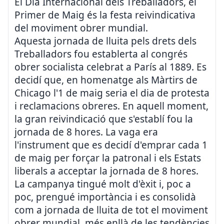
El Dia Internacional dels Treballadors, el
Primer de Maig és la festa reivindicativa
del moviment obrer mundial.
Aquesta jornada de lluita pels drets dels
Treballadors fou establerta al congrés
obrer socialista celebrat a París al 1889. Es
decidí que, en homenatge als Màrtirs de
Chicago l'1 de maig seria el dia de protesta
i reclamacions obreres. En aquell moment,
la gran reivindicació que s'establí fou la
jornada de 8 hores. La vaga era
l'instrument que es decidí d'emprar cada 1
de maig per forçar la patronal i els Estats
liberals a acceptar la jornada de 8 hores.
La campanya tingué molt d'èxit i, poc a
poc, prengué importància i es consolidà
com a jornada de lluita de tot el moviment
obrer mundial, més enllà de les tendències