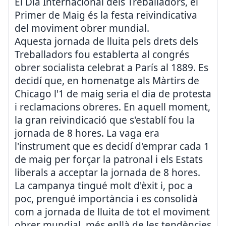
El Dia Internacional dels Treballadors, el
Primer de Maig és la festa reivindicativa
del moviment obrer mundial.
Aquesta jornada de lluita pels drets dels
Treballadors fou establerta al congrés
obrer socialista celebrat a París al 1889. Es
decidí que, en homenatge als Màrtirs de
Chicago l'1 de maig seria el dia de protesta
i reclamacions obreres. En aquell moment,
la gran reivindicació que s'establí fou la
jornada de 8 hores. La vaga era
l'instrument que es decidí d'emprar cada 1
de maig per forçar la patronal i els Estats
liberals a acceptar la jornada de 8 hores.
La campanya tingué molt d'èxit i, poc a
poc, prengué importància i es consolidà
com a jornada de lluita de tot el moviment
obrer mundial, més enllà de les tendències