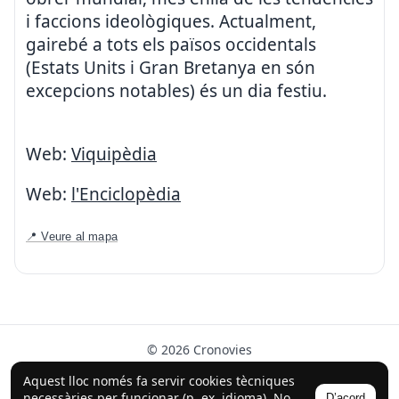
i faccions ideològiques. Actualment,
gairebé a tots els països occidentals
(Estats Units i Gran Bretanya en són
excepcions notables) és un dia festiu.
Web:
Viquipèdia
Web:
l'Enciclopèdia
📍 Veure al mapa
© 2026 Cronovies
Història als carrers · Desenvolupat amb l’ajuda de la IA
Aquest lloc només fa servir cookies tècniques
(ChatGPT).
necessàries per funcionar (p. ex. idioma). No
D’acord