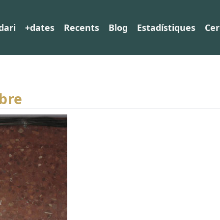
dari
+dates
Recents
Blog
Estadístiques
Cer
mbre