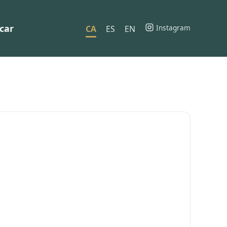
car
Instagram
CA
ES
EN