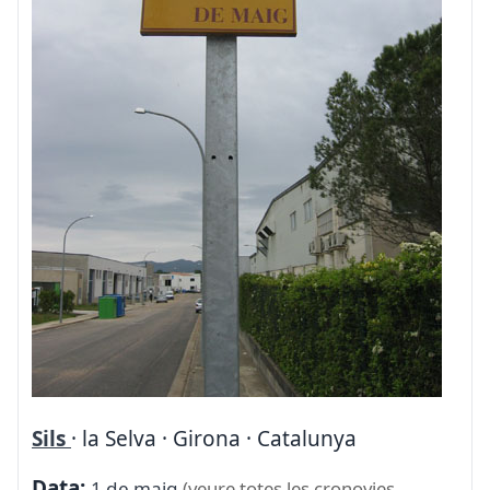
Sils
· la Selva · Girona · Catalunya
Data:
1 de maig
(veure totes les cronovies