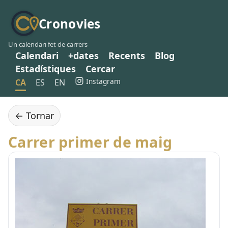
Cronovies
Un calendari fet de carrers
Calendari
+dates
Recents
Blog
Estadístiques
Cercar
Instagram
CA
ES
EN
← Tornar
Carrer primer de maig