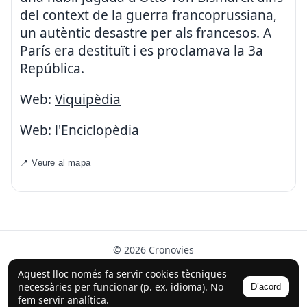
del context de la guerra francoprussiana,
un autèntic desastre per als francesos. A
París era destituït i es proclamava la 3a
República.
Web:
Viquipèdia
Web:
l'Enciclopèdia
📍 Veure al mapa
© 2026 Cronovies
Història als carrers · Desenvolupat amb l’ajuda de la IA
Aquest lloc només fa servir cookies tècniques
(ChatGPT).
necessàries per funcionar (p. ex. idioma). No
D’acord
Segueix-nos a Instagram
fem servir analítica.