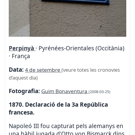
Perpinyà
· Pyrénées-Orientales (Occitània)
· França
Data:
4 de setembre
(veure totes les cronovies
d’aquest dia)
Fotografia:
Guim Bonaventura
(2008-03-25)
1870. Declaració de la 3a República
francesa.
Napoleó III fou capturat pels alemanys en
una hàbil jugada d'Otto von Bismarck dins