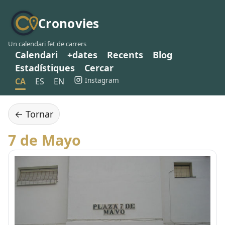
Cronovies
Un calendari fet de carrers
Calendari
+dates
Recents
Blog
Estadístiques
Cercar
Instagram
CA
ES
EN
← Tornar
7 de Mayo