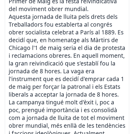
Primer de Maig és la festa reivindicativa
del moviment obrer mundial.
Aquesta jornada de lluita pels drets dels
Treballadors fou establerta al congrés
obrer socialista celebrat a París al 1889. Es
decidí que, en homenatge als Màrtirs de
Chicago l'1 de maig seria el dia de protesta
i reclamacions obreres. En aquell moment,
la gran reivindicació que s'establí fou la
jornada de 8 hores. La vaga era
l'instrument que es decidí d'emprar cada 1
de maig per forçar la patronal i els Estats
liberals a acceptar la jornada de 8 hores.
La campanya tingué molt d'èxit i, poc a
poc, prengué importància i es consolidà
com a jornada de lluita de tot el moviment
obrer mundial, més enllà de les tendències
i faccions ideològiques. Actualment,