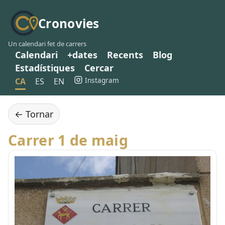
Cronovies
Un calendari fet de carrers
Calendari
+dates
Recents
Blog
Estadístiques
Cercar
Instagram
CA
ES
EN
← Tornar
Carrer 1 de maig