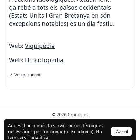
gairebé a tots els països occidentals
(Estats Units i Gran Bretanya en són
excepcions notables) és un dia festiu.
Web:
Viquipèdia
Web:
l'Enciclopèdia
📍 Veure al mapa
© 2026 Cronovies
Història als carrers · Desenvolupat amb l’ajuda de la IA
Aquest lloc només fa servir cookies tècniques
(ChatGPT).
necessàries per funcionar (p. ex. idioma). No
D’acord
Segueix-nos a Instagram
fem servir analítica.