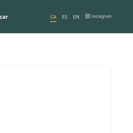
car
Instagram
CA
ES
EN