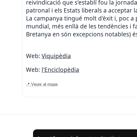
reivindicació que s'establí fou la jorna
patronal i els Estats liberals a acceptar 
La campanya tingué molt d'èxit i, poc a
mundial, més enllà de les tendències i f
Bretanya en són excepcions notables) és
Web:
Viquipèdia
Web:
l'Enciclopèdia
📍 Veure al mapa