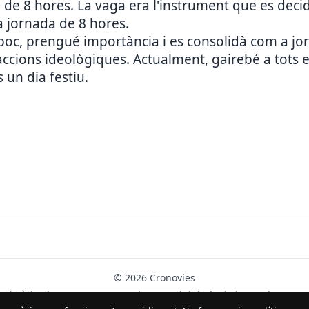
da de 8 hores. La vaga era l'instrument que es deci
la jornada de 8 hores.
 poc, prengué importància i es consolidà com a jo
accions ideològiques. Actualment, gairebé a tots el
 un dia festiu.
© 2026 Cronovies
Història als carrers · Desenvolupat amb l’ajuda de la IA (ChatGPT).