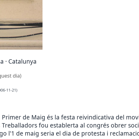
na · Catalunya
quest dia)
006-11-21)
el Primer de Maig és la festa reivindicativa del m
 Treballadors fou establerta al congrés obrer socia
o l'1 de maig seria el dia de protesta i reclamac