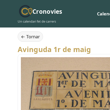
Cronovies
Calen
Un calendari fet de carrers
← Tornar
Avinguda 1r de maig