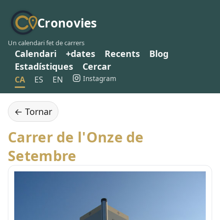
Cronovies
Un calendari fet de carrers
Calendari
+dates
Recents
Blog
Estadístiques
Cercar
Instagram
CA
ES
EN
← Tornar
Carrer de l'Onze de
Setembre