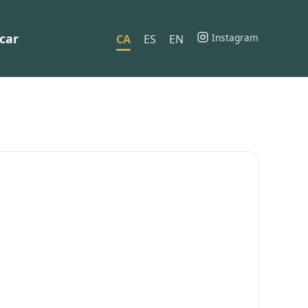
car
Instagram
CA
ES
EN