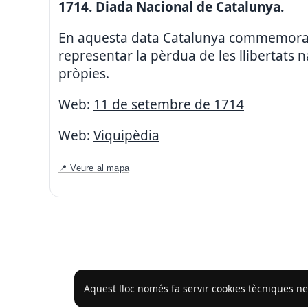
1714. Diada Nacional de Catalunya.
En aquesta data Catalunya commemora la
representar la pèrdua de les llibertats na
pròpies.
Web:
11 de setembre de 1714
Web:
Viquipèdia
📍 Veure al mapa
Aquest lloc només fa servir cookies tècniques nec