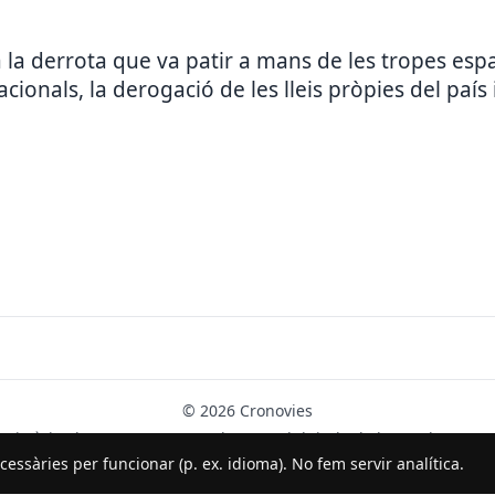
 derrota que va patir a mans de les tropes espan
cionals, la derogació de les lleis pròpies del país i
© 2026 Cronovies
Història als carrers · Desenvolupat amb l’ajuda de la IA (ChatGPT).
essàries per funcionar (p. ex. idioma). No fem servir analítica.
Segueix-nos a Instagram