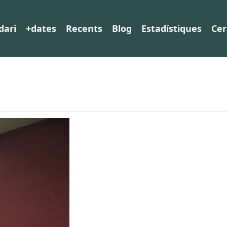
dari
+dates
Recents
Blog
Estadístiques
Cer