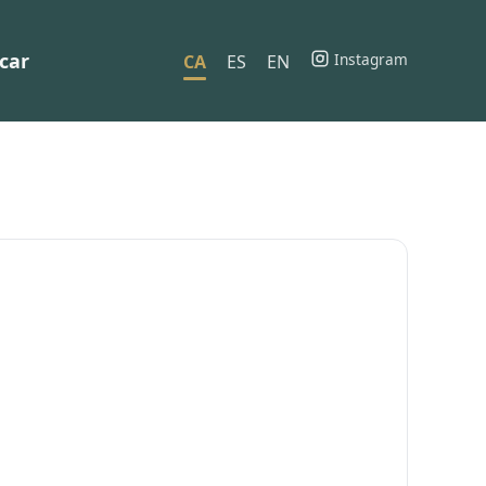
car
Instagram
CA
ES
EN