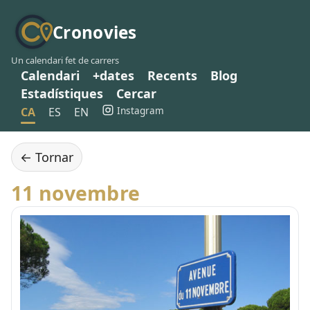
Cronovies
Un calendari fet de carrers
Calendari
+dates
Recents
Blog
Estadístiques
Cercar
Instagram
CA
ES
EN
← Tornar
11 novembre