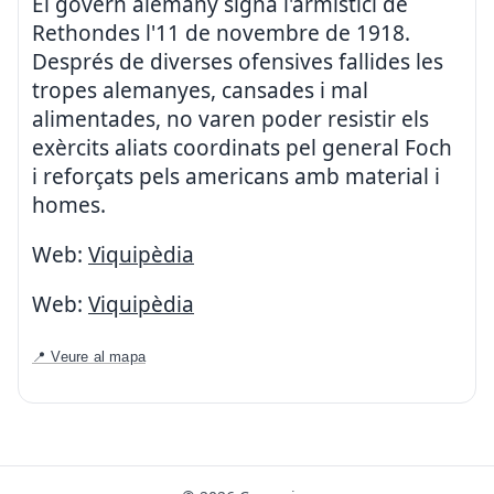
El govern alemany signa l'armistici de
Rethondes l'11 de novembre de 1918.
Després de diverses ofensives fallides les
tropes alemanyes, cansades i mal
alimentades, no varen poder resistir els
exèrcits aliats coordinats pel general Foch
i reforçats pels americans amb material i
homes.
Web:
Viquipèdia
Web:
Viquipèdia
📍 Veure al mapa