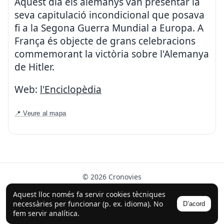
Aquest dia els alemanys van presentar la
seva capitulació incondicional que posava
fi a la Segona Guerra Mundial a Europa. A
França és objecte de grans celebracions
commemorant la victòria sobre l'Alemanya
de Hitler.
Web:
l'Enciclopèdia
📍 Veure al mapa
© 2026 Cronovies
Història als carrers · Desenvolupat amb l’ajuda de la IA
Aquest lloc només fa servir cookies tècniques
(ChatGPT).
necessàries per funcionar (p. ex. idioma). No
D’acord
Segueix-nos a Instagram
fem servir analítica.