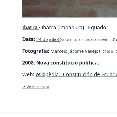
Ibarra
· Ibarra (Imbabura) · Equador
Data:
24 de juliol
(veure totes les cronovies d’
Fotografia:
Marcelo Jácome Vallejos
(2010-01-
2008. Nova constitució política.
Web:
Wikipèdia - Constitución de Ecuad
📍 Veure al mapa