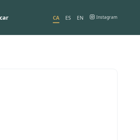
car
Instagram
CA
ES
EN