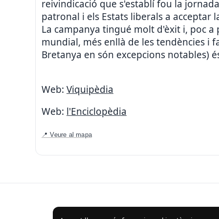
reivindicació que s'establí fou la jorna
patronal i els Estats liberals a acceptar 
La campanya tingué molt d'èxit i, poc a
mundial, més enllà de les tendències i f
Bretanya en són excepcions notables) és
Web:
Viquipèdia
Web:
l'Enciclopèdia
📍 Veure al mapa