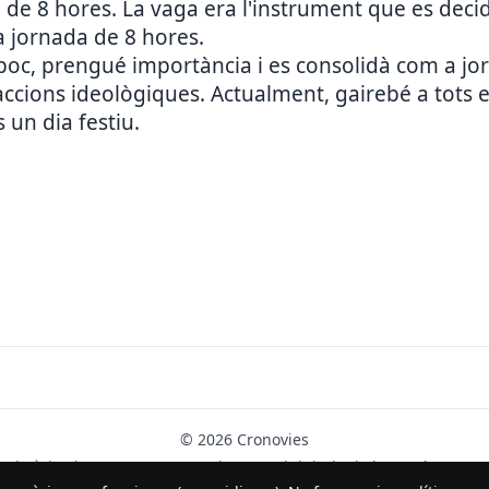
da de 8 hores. La vaga era l'instrument que es deci
la jornada de 8 hores.
 poc, prengué importància i es consolidà com a jo
accions ideològiques. Actualment, gairebé a tots el
 un dia festiu.
© 2026 Cronovies
Història als carrers · Desenvolupat amb l’ajuda de la IA (ChatGPT).