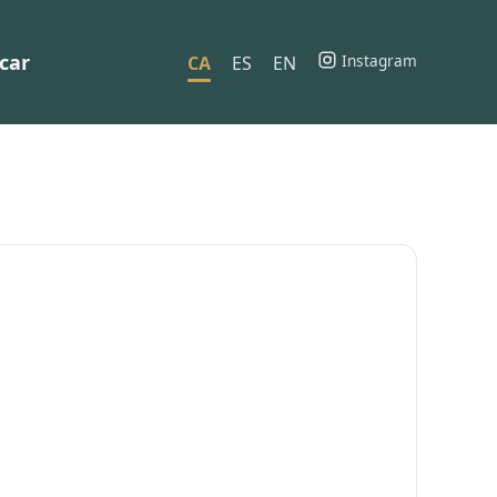
car
Instagram
CA
ES
EN