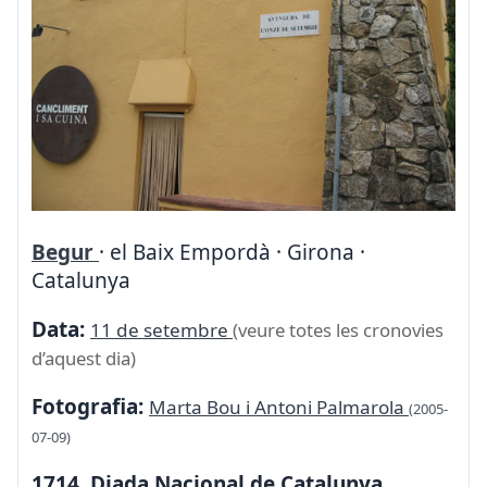
Begur
· el Baix Empordà · Girona ·
Catalunya
Data:
11 de setembre
(veure totes les cronovies
d’aquest dia)
Fotografia:
Marta Bou i Antoni Palmarola
(2005-
07-09)
1714. Diada Nacional de Catalunya.