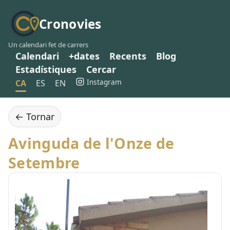
Cronovies
Un calendari fet de carrers
Calendari
+dates
Recents
Blog
Estadístiques
Cercar
Instagram
CA
ES
EN
← Tornar
Avinguda de l'Onze de
Setembre