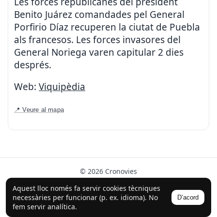
Les forces republicanes del president
Benito Juárez comandades pel General
Porfirio Díaz recuperen la ciutat de Puebla
als francesos. Les forces invasores del
General Noriega varen capitular 2 dies
després.
Web:
Viquipèdia
📍 Veure al mapa
© 2026 Cronovies
Història als carrers · Desenvolupat amb l’ajuda de la IA
Aquest lloc només fa servir cookies tècniques
(ChatGPT).
necessàries per funcionar (p. ex. idioma). No
D’acord
Segueix-nos a Instagram
fem servir analítica.