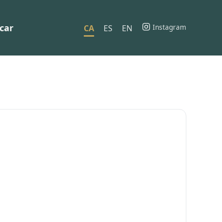
car
Instagram
CA
ES
EN