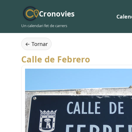
Cronovies
Calen
Un calendari fet de carrers
← Tornar
Calle de Febrero