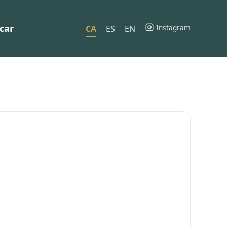
car
Instagram
CA
ES
EN