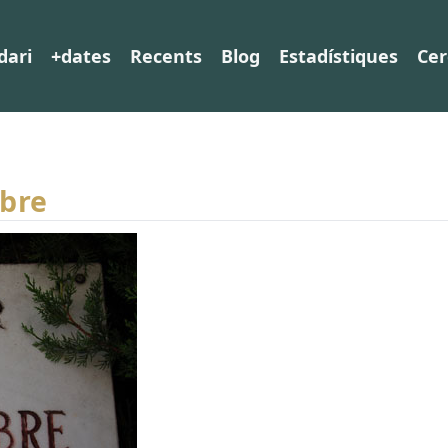
dari
+dates
Recents
Blog
Estadístiques
Cer
mbre