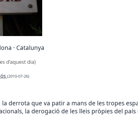
elona · Catalunya
es d’aquest dia)
ñós
(2010-07-26)
 derrota que va patir a mans de les tropes espan
cionals, la derogació de les lleis pròpies del país i