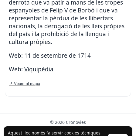
derrota que va patir a mans de les tropes
espanyoles de Felip V de Borbó i que va
representar la pèrdua de les llibertats
nacionals, la derogació de les lleis pròpies
del país i la prohibició de la llengua i
cultura pròpies.
Web:
11 de setembre de 1714
Web:
Viquipèdia
📍 Veure al mapa
© 2026 Cronovies
Història als carrers · Desenvolupat amb l’ajuda de la IA
Aquest lloc només fa servir cookies tècniques
(ChatGPT).