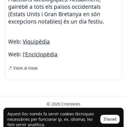
gairebé a tots els països occidentals
(Estats Units i Gran Bretanya en són
excepcions notables) és un dia festiu.
Web:
Viquipèdia
Web:
l'Enciclopèdia
📍 Veure al mapa
© 2026 Cronovies
Història als carrers · Desenvolupat amb l’ajuda de la IA
Aquest lloc només fa servir cookies tècniques
(ChatGPT).
necessàries per funcionar (p. ex. idioma). No
D’acord
Segueix-nos a Instagram
fem servir analítica.