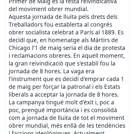
Primer de Maig és la festa reivindicativa
del moviment obrer mundial.
Aquesta jornada de lluita pels drets dels
Treballadors fou establerta al congrés
obrer socialista celebrat a París al 1889. Es
decidí que, en homenatge als Màrtirs de
Chicago l'1 de maig seria el dia de protesta
i reclamacions obreres. En aquell moment,
la gran reivindicació que s'establí fou la
jornada de 8 hores. La vaga era
l'instrument que es decidí d'emprar cada 1
de maig per forçar la patronal i els Estats
liberals a acceptar la jornada de 8 hores.
La campanya tingué molt d'èxit i, poc a
poc, prengué importància i es consolidà
com a jornada de lluita de tot el moviment
obrer mundial, més enllà de les tendències
i faccions ideològiques. Actualment,