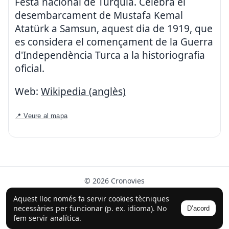
Festa nacional de Turquia. Celebra el
desembarcament de Mustafa Kemal
Atatürk a Samsun, aquest dia de 1919, que
es considera el començament de la Guerra
d'Independència Turca a la historiografia
oficial.
Web:
Wikipedia (anglès)
📍 Veure al mapa
© 2026 Cronovies
Història als carrers · Desenvolupat amb l’ajuda de la IA
Aquest lloc només fa servir cookies tècniques
(ChatGPT).
necessàries per funcionar (p. ex. idioma). No
D’acord
Segueix-nos a Instagram
fem servir analítica.