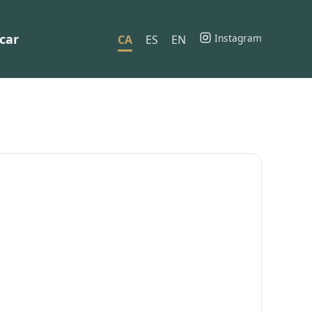
car
Instagram
CA
ES
EN