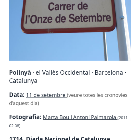
Polinyà
· el Vallès Occidental · Barcelona ·
Catalunya
Data:
11 de setembre
(veure totes les cronovies
d’aquest dia)
Fotografia:
Marta Bou i Antoni Palmarola
(2011-
02-08)
1714. Diada Nacional de Catalunya.