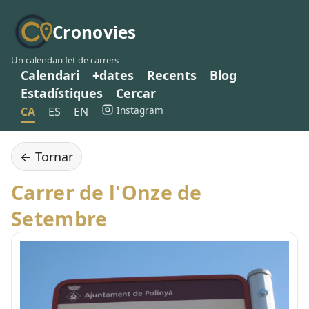
Cronovies
Un calendari fet de carrers
Calendari
+dates
Recents
Blog
Estadístiques
Cercar
Instagram
CA
ES
EN
← Tornar
Carrer de l'Onze de
Setembre