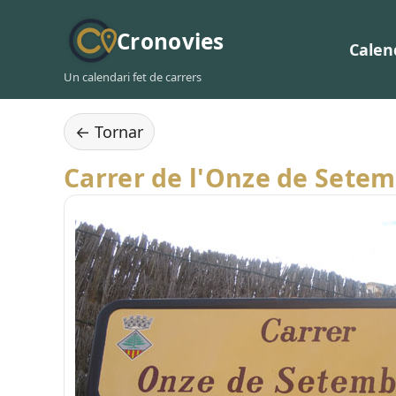
Cronovies
Calen
Un calendari fet de carrers
← Tornar
Carrer de l'Onze de Sete