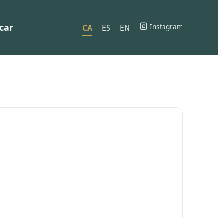
car
Instagram
CA
ES
EN