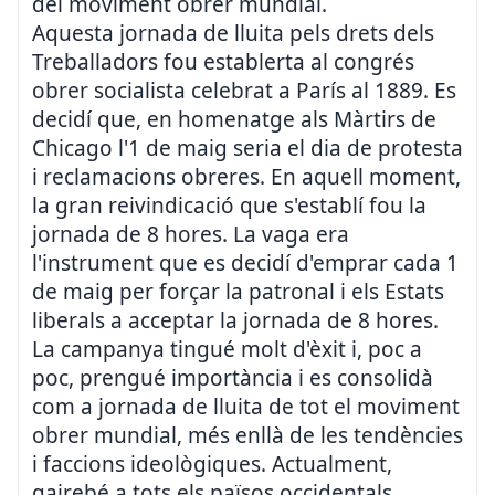
del moviment obrer mundial.
Aquesta jornada de lluita pels drets dels
Treballadors fou establerta al congrés
obrer socialista celebrat a París al 1889. Es
decidí que, en homenatge als Màrtirs de
Chicago l'1 de maig seria el dia de protesta
i reclamacions obreres. En aquell moment,
la gran reivindicació que s'establí fou la
jornada de 8 hores. La vaga era
l'instrument que es decidí d'emprar cada 1
de maig per forçar la patronal i els Estats
liberals a acceptar la jornada de 8 hores.
La campanya tingué molt d'èxit i, poc a
poc, prengué importància i es consolidà
com a jornada de lluita de tot el moviment
obrer mundial, més enllà de les tendències
i faccions ideològiques. Actualment,
gairebé a tots els països occidentals