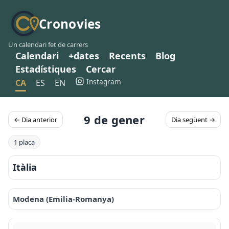
Cronovies
Un calendari fet de carrers
Calendari
+dates
Recents
Blog
Estadístiques
Cercar
Instagram
CA
ES
EN
9 de gener
← Dia anterior
Dia següent →
1 placa
Itàlia
Modena (Emilia-Romanya)