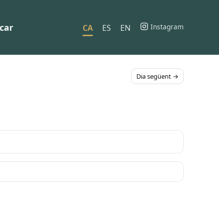
car
Instagram
CA
ES
EN
Dia següent →