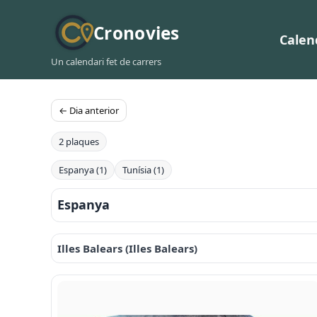
Cronovies
Calen
Un calendari fet de carrers
← Dia anterior
2 plaques
Espanya (1)
Tunísia (1)
Espanya
Illes Balears (Illes Balears)