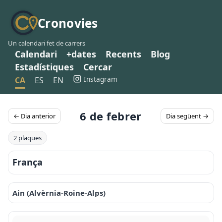
Cronovies
Un calendari fet de carrers
Calendari
+dates
Recents
Blog
Estadístiques
Cercar
Instagram
CA
ES
EN
6 de febrer
← Dia anterior
Dia següent →
2 plaques
França
Ain (Alvèrnia-Roine-Alps)