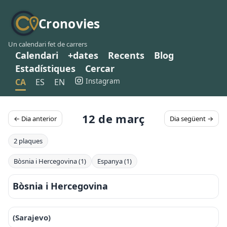
Cronovies
Un calendari fet de carrers
Calendari
+dates
Recents
Blog
Estadístiques
Cercar
Instagram
CA
ES
EN
12 de març
← Dia anterior
Dia següent →
2 plaques
Bòsnia i Hercegovina (1)
Espanya (1)
Bòsnia i Hercegovina
(Sarajevo)