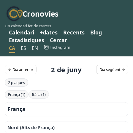
Cronovies
Un calendari fet de carrers
Calendari
+dates
Recents
Blog
Estadístiques
Cercar
Instagram
CA
ES
EN
2 de juny
← Dia anterior
Dia següent →
2 plaques
França (1)
Itàlia (1)
França
Nord (Alts de França)