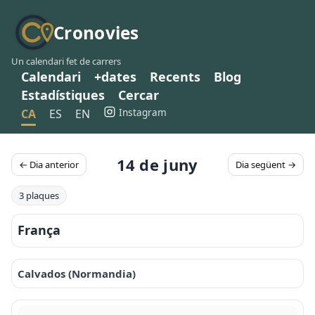
Cronovies
Un calendari fet de carrers
Calendari
+dates
Recents
Blog
Estadístiques
Cercar
Instagram
CA
ES
EN
14 de juny
← Dia anterior
Dia següent →
3 plaques
França
Calvados (Normandia)