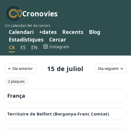
Cronovies
Un calendari fet de carrers
Calendari
+dates
Recents
Blog
Estadístiques
Cercar
Instagram
CA
ES
EN
15 de juliol
← Dia anterior
Dia següent →
2 plaques
França
Territoire de Belfort (Borgonya-Franc Comtat)