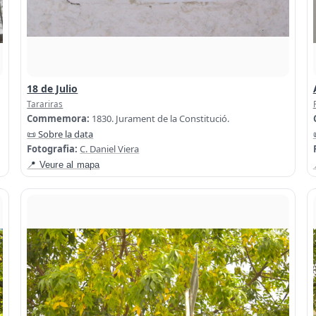
18 de Julio
Tarariras
Commemora:
1830. Jurament de la Constitució.
📜 Sobre la data
Fotografia:
C. Daniel Viera
📍 Veure al mapa