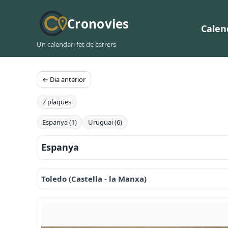
Cronovies
Calen
Un calendari fet de carrers
← Dia anterior
7 plaques
Espanya (1)
Uruguai (6)
Espanya
Toledo (Castella - la Manxa)