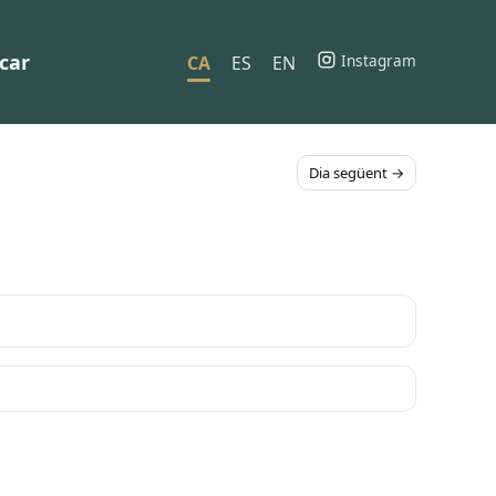
car
Instagram
CA
ES
EN
Dia següent →