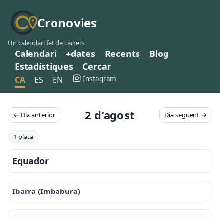
Cronovies
Un calendari fet de carrers
Calendari
+dates
Recents
Blog
Estadístiques
Cercar
Instagram
CA
ES
EN
2 d’agost
← Dia anterior
Dia següent →
1 placa
Equador
Ibarra (Imbabura)