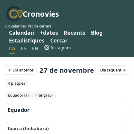
Cronovies
Un calendari fet de carrers
Calendari
+dates
Recents
Blog
Estadístiques
Cercar
Instagram
CA
ES
EN
27 de novembre
← Dia anterior
Dia següent →
4 plaques
Equador (1)
França (3)
Equador
Ibarra (Imbabura)