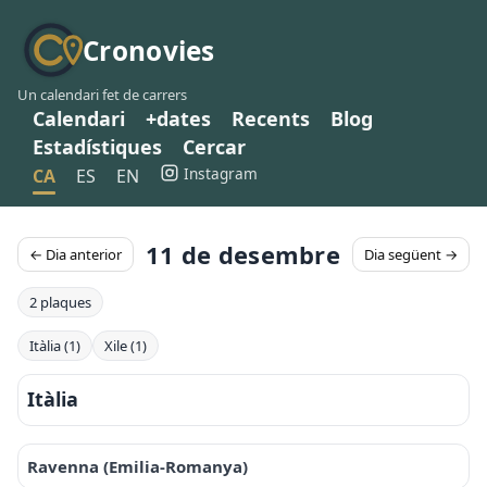
Cronovies
Un calendari fet de carrers
Calendari
+dates
Recents
Blog
Estadístiques
Cercar
Instagram
CA
ES
EN
11 de desembre
← Dia anterior
Dia següent →
2 plaques
Itàlia (1)
Xile (1)
Itàlia
Ravenna (Emilia-Romanya)