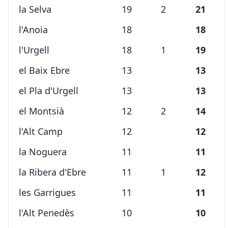
la Selva
19
2
21
l'Anoia
18
18
l'Urgell
18
1
19
el Baix Ebre
13
13
el Pla d'Urgell
13
13
el Montsià
12
2
14
l'Alt Camp
12
12
la Noguera
11
11
la Ribera d'Ebre
11
1
12
les Garrigues
11
11
l'Alt Penedès
10
10