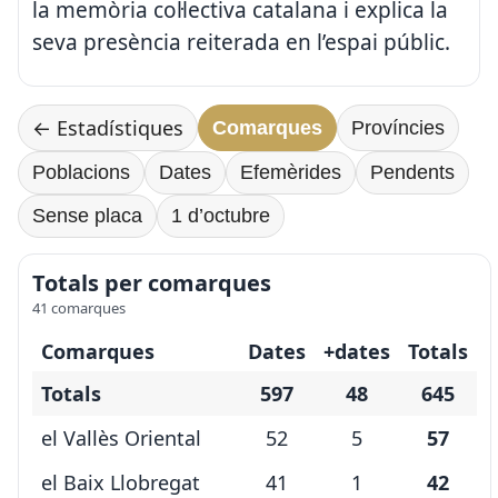
la memòria col·lectiva catalana i explica la
seva presència reiterada en l’espai públic.
← Estadístiques
Comarques
Províncies
Poblacions
Dates
Efemèrides
Pendents
Sense placa
1 d’octubre
Totals per comarques
41 comarques
Comarques
Dates
+dates
Totals
Totals
597
48
645
el Vallès Oriental
52
5
57
el Baix Llobregat
41
1
42