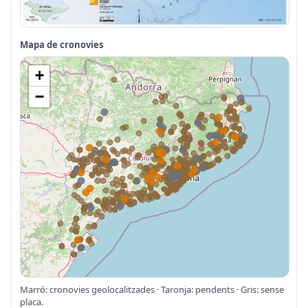
Mapa de cronovies
+
−
Marró: cronovies geolocalitzades · Taronja: pendents · Gris: sense
placa.