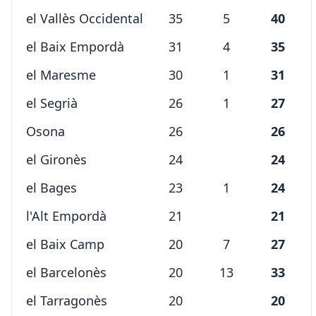
el Vallès Occidental
35
5
40
el Baix Empordà
31
4
35
el Maresme
30
1
31
el Segrià
26
1
27
Osona
26
26
el Gironès
24
24
el Bages
23
1
24
l'Alt Empordà
21
21
el Baix Camp
20
7
27
el Barcelonès
20
13
33
el Tarragonès
20
20