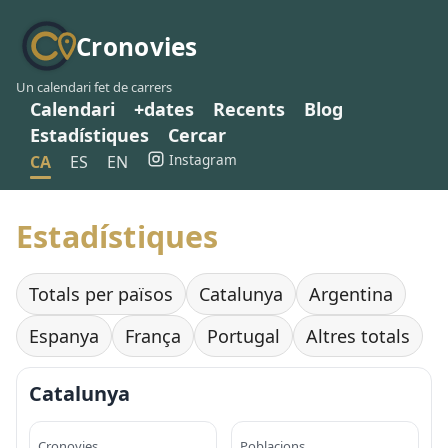
Cronovies
Un calendari fet de carrers
Calendari
+dates
Recents
Blog
Estadístiques
Cercar
Instagram
CA
ES
EN
Estadístiques
Totals per països
Catalunya
Argentina
Espanya
França
Portugal
Altres totals
Catalunya
Cronovies
Poblacions