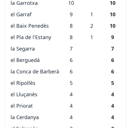
la Garrotxa
10
10
el Garraf
9
1
10
el Baix Penedès
8
2
10
el Pla de l'Estany
8
1
9
la Segarra
7
7
el Berguedà
6
6
la Conca de Barberà
6
6
el Ripollès
5
5
el Lluçanès
4
4
el Priorat
4
4
la Cerdanya
4
4