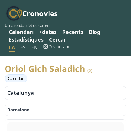
Cronovies
Un calendari fet de carrers
Calendari
+dates
Recents
Blog
Estadístiques
Cercar
Instagram
CA
ES
EN
Oriol Gich Saladich
(5)
Calendari
Catalunya
Barcelona